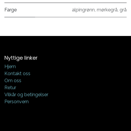
Farge
alpingrønn
,
mørkegrå
,
grå
Nyttige linker
Hjem
Kontakt oss
Om oss
Retur
Vilkår og betingelser
Personvern