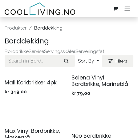
Skip to Content
Produkter
Borddekking
Borddekking
Bordbrikke
Servise
Servingsskåler
Serveringsfat
Sort By
Filters
Selena Vinyl
Mali Korkbrikker 4pk
Bordbrikke, Marineblå
kr
349,00
kr
79,00
Max Vinyl Bordbrikke,
Neo Bordbrikke
Mørkegrå