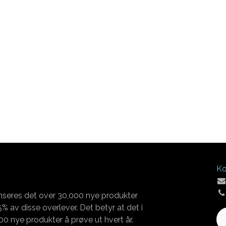
Ko
nseres det over 30,000 nye produkter
% av disse overlever. Det betyr at det i
00 nye produkter å prøve ut hvert år.