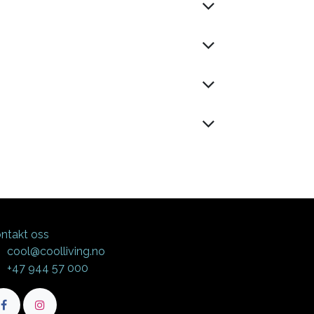
ntakt oss
cool@coolliving.no
+47 944 57 000