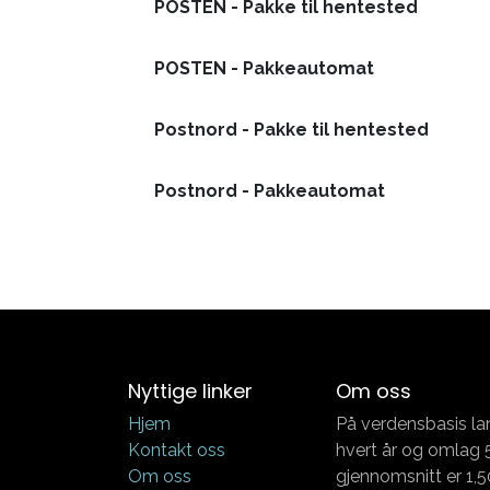
POSTEN - Pakke til hentested
POSTEN - Pakkeautomat
Postnord - Pakke til hentested
Postnord - Pakkeautomat
Nyttige linker
Om oss
Hjem
På verdensbasis la
Kontakt oss
hvert år og omlag 5
Om oss
gjennomsnitt er 1,5