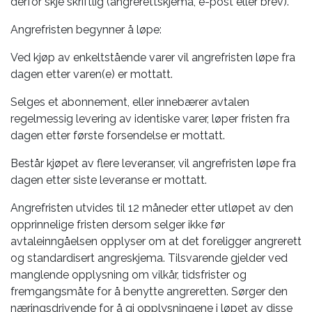
derfor skje skriftlig (angrerettskjema, e-post eller brev).
Angrefristen begynner å løpe:
Ved kjøp av enkeltstående varer vil angrefristen løpe fra
dagen etter varen(e) er mottatt.
Selges et abonnement, eller innebærer avtalen
regelmessig levering av identiske varer, løper fristen fra
dagen etter første forsendelse er mottatt.
Består kjøpet av flere leveranser, vil angrefristen løpe fra
dagen etter siste leveranse er mottatt.
Angrefristen utvides til 12 måneder etter utløpet av den
opprinnelige fristen dersom selger ikke før
avtaleinngåelsen opplyser om at det foreligger angrerett
og standardisert angreskjema. Tilsvarende gjelder ved
manglende opplysning om vilkår, tidsfrister og
fremgangsmåte for å benytte angreretten. Sørger den
næringsdrivende for å gi opplysningene i løpet av disse