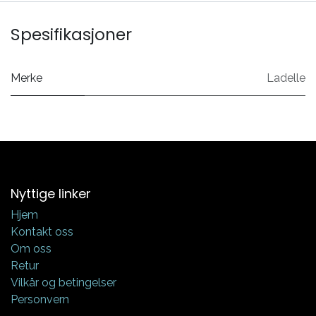
Spesifikasjoner
Merke
Ladelle
Nyttige linker
Hjem
Kontakt oss
Om oss
Retur
Vilkår og betingelser
Personvern