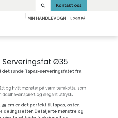
Kontakt oss
MIN HANDLEVOGN
LOGG PÅ
 Serveringsfat Ø35
 det runde Tapas-serveringsfatet fra
lått og hvitt mønster på varm terrakotta, som
iddelhavsinspirert og elegant uttrykk.
5 cm er det perfekt til tapas, oster,
er delingsretter. Detaljerte mønstre og
r gjør fatet både funksjonelt og