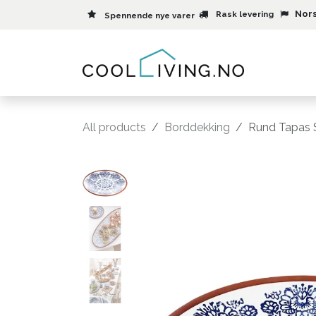
Skip to Content
Nors
Rask levering
Spennende nye varer
Meny
All products
Borddekking
Rund Tapas 