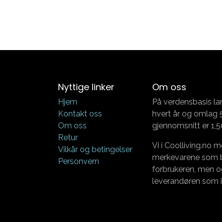
Nyttige linker
Om oss
Hjem
På verdensbasis la
Kontakt oss
hvert år og omlag 5
Om oss
gjennomsnitt er 1,5
Retur
Vi i Coolliving.no m
Vilkår og betingelser
merkevarene som bø
Personvern
forbrukeren, men o
leverandøren som i