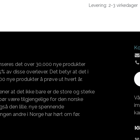
Levering: 2-3 virkedager
Ko
nseres det over 30,000 nye produkter
% av disse overlever. Det betyr at det i
00 nye produkter å prøve ut hvert år.
ener at det ikke bare er de store og sterke
Vå
r være tilgjengelige for den norske
im
gså den lille, nye spennende
ka
ngen andre i Norge har hørt om før.