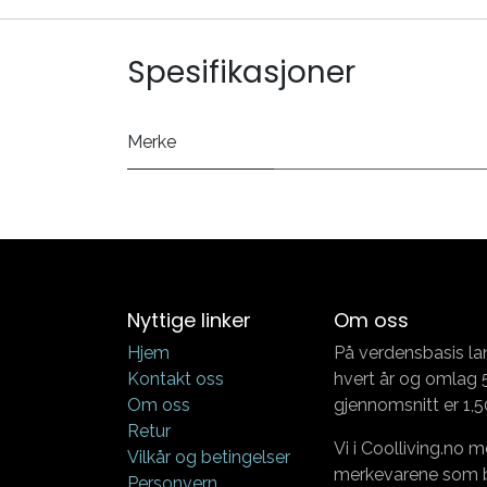
Spesifikasjoner
Merke
Nyttige linker
Om oss
Hjem
På verdensbasis la
Kontakt oss
hvert år og omlag 5
Om oss
gjennomsnitt er 1,5
Retur
Vi i Coolliving.no m
Vilkår og betingelser
merkevarene som bø
Personvern