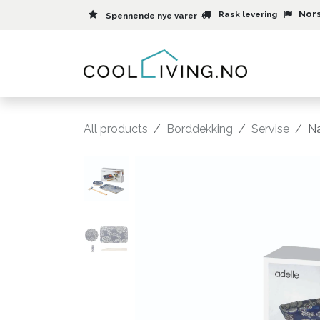
Skip to Content
Nors
Rask levering
Spennende nye varer
Meny
All products
Borddekking
Servise
Na