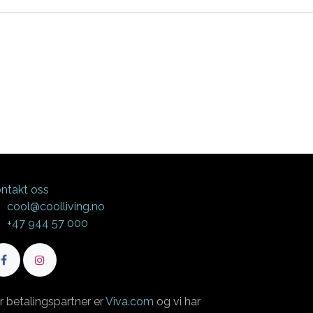
ntakt oss
cool@coolliving.no
+47 944 57 000
r betalingspartner er
Viva.com
og vi har