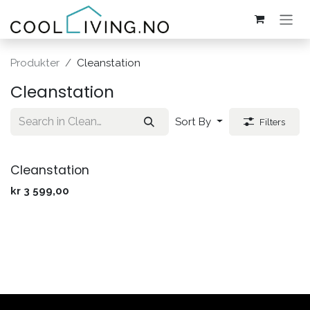
Skip to Content
Produkter
Cleanstation
Cleanstation
Sort By
Filters
Cleanstation
kr
3 599,00