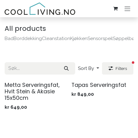
Skip to Content
All products
Bad
Borddekking
Cleanstation
Kjøkken
Sensorspeil
Søppelbøtt
Ak
Sort By
Filters
Metta Serveringsfat,
Tapas Serveringsfat
Hvit Stein & Akasie
kr
849,00
15x50cm
kr
649,00