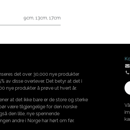
9cm
,
13cm
,
17cm
Ko
nseres det over 30,000 nye produkter
% av disse overlever. Det betyr at det i
00 nye produkter å prøve ut hvert år.
ener at det ikke bare er de store og sterke
Vå
r være tilgjengelige for den norske
im
gså den lille, nye spennende
ka
ngen andre i Norge har hørt om før.