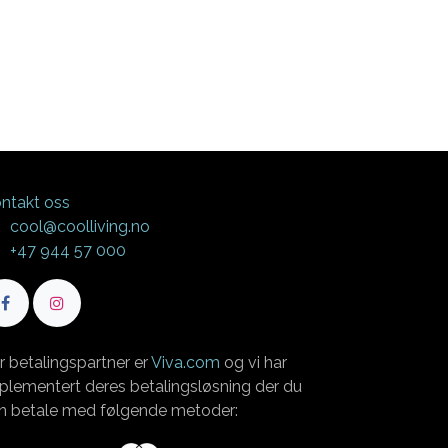
ntakt oss
cool@coolliving.no
+47 944 57 000
r betalingspartner er
Viva.com
og vi har
plementert deres betalingsløsning der du
n betale med følgende metoder: