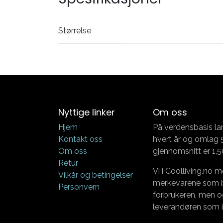
Størrelse
Nyttige linker
Om oss
Hjem
På verdensbasis la
Kontakt oss
hvert år og omlag 5
Om oss
gjennomsnitt er 1,5
Retur
Vi i Coolliving.no m
Vilkår og betingelser
merkevarene som bø
Personvern
forbrukeren, men o
leverandøren som i