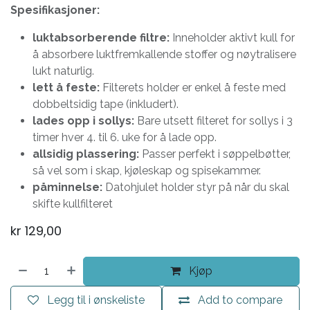
Spesifikasjoner:
luktabsorberende filtre:
Inneholder aktivt kull for
å absorbere luktfremkallende stoffer og nøytralisere
lukt naturlig.
lett å feste:
Filterets holder er enkel å feste med
dobbeltsidig tape (inkludert).
lades opp i sollys:
Bare utsett filteret for sollys i 3
timer hver 4. til 6. uke for å lade opp.
allsidig plassering:
Passer perfekt i søppelbøtter,
så vel som i skap, kjøleskap og spisekammer.
påminnelse:
Datohjulet holder styr på når du skal
skifte kullfilteret
kr
129,00
Kjøp
Legg til i ønskeliste
Add to compare