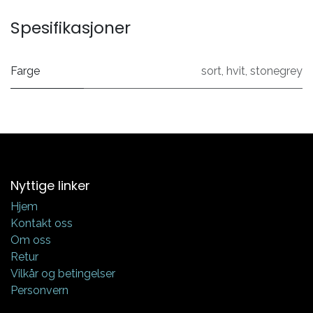
Spesifikasjoner
Farge
sort
,
hvit
,
stonegrey
Nyttige linker
Hjem
Kontakt oss
Om oss
Retur
Vilkår og betingelser
Personvern