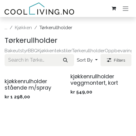
Skip to Content
...
Kjøkken
Tørkerullholder
Tørkerullholder
Bakeutstyr
BBQ
Kjøkkentekstiler
Tørkerullholder
Oppbevaring
O
Sort By
Filters
kjøkkenrullholder
kjøkkenrulholder
veggmontert, kort
stående m/spray
kr
549,00
kr
1 298,00