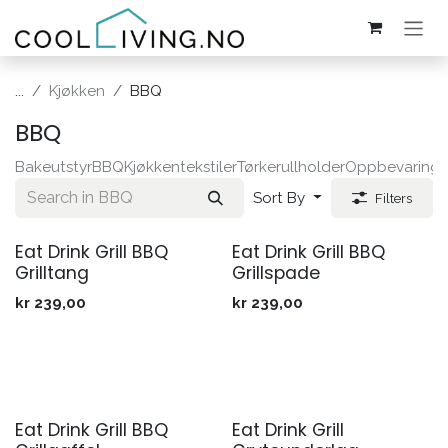
Skip to Content
...
Kjøkken
BBQ
BBQ
Bakeutstyr
BBQ
Kjøkkentekstiler
Tørkerullholder
Oppbevaring
O
Sort By
Filters
Eat Drink Grill BBQ
Eat Drink Grill BBQ
Grilltang
Grillspade
kr
239,00
kr
239,00
Eat Drink Grill BBQ
Eat Drink Grill